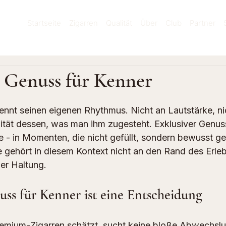
Startseite
Zigarren
Qualität
Über
Club
Partner
r Genuss für Kenner
rnen bewertet.
ennt seinen eigenen Rhythmus. Nicht an Lautstärke, nic
ität dessen, was man ihm zugesteht. Exklusiver Genuss 
 - in Momenten, die nicht gefüllt, sondern bewusst ges
e gehört in diesem Kontext nicht an den Rand des Erleb
ner Haltung.
uss für Kenner ist eine Entscheidung
emium-Zigarren
 schätzt, sucht keine bloße Abwechsl