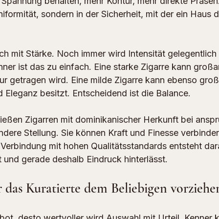
Spannung behalten, mehr Kontur, mehr direkte Präsenz.
niformität, sondern in der Sicherheit, mit der ein Haus d
ich mit Stärke. Noch immer wird Intensität gelegentlich
ner ist das zu einfach. Eine starke Zigarre kann großa
tur getragen wird. Eine milde Zigarre kann ebenso groß
Eleganz besitzt. Entscheidend ist die Balance.
eßen Zigarren mit dominikanischer Herkunft bei anspr
dere Stellung. Sie können Kraft und Finesse verbinden
Verbindung mit hohen Qualitätsstandards entsteht darau
itt und gerade deshalb Eindruck hinterlässt.
das Kuratierte dem Beliebigen vorziehe
ot, desto wertvoller wird Auswahl mit Urteil. Kenner k