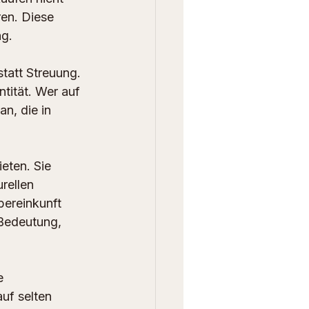
en. Diese 
ng.
statt Streuung. 
tität. Wer auf 
n, die in 
eten. Sie 
rellen 
ereinkunft 
 Bedeutung, 
e 
uf selten 