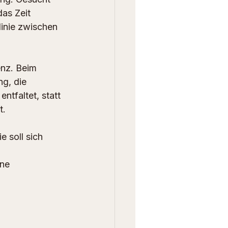
as Zeit 
linie zwischen 
enz. Beim 
g, die 
ntfaltet, statt 
t.
 soll sich 
ne 