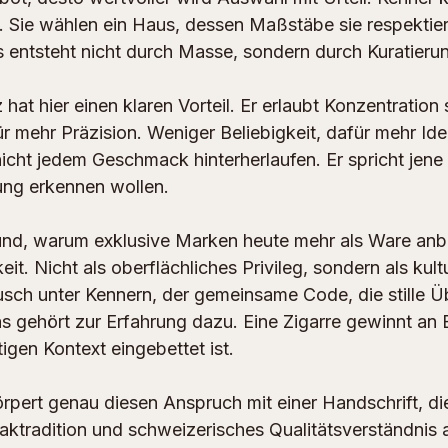
n. Sie wählen ein Haus, dessen Maßstäbe sie respektier
 entsteht nicht durch Masse, sondern durch Kuratieru
hat hier einen klaren Vorteil. Er erlaubt Konzentration 
r mehr Präzision. Weniger Beliebigkeit, dafür mehr Iden
icht jedem Geschmack hinterherlaufen. Er spricht jene a
ung erkennen wollen.
und, warum exklusive Marken heute mehr als Ware anbi
it. Nicht als oberflächliches Privileg, sondern als kultu
ch unter Kennern, der gemeinsame Code, die stille Üb
das gehört zur Erfahrung dazu. Eine Zigarre gewinnt an
tigen Kontext eingebettet ist.
örpert genau diesen Anspruch mit einer Handschrift, di
ktradition und schweizerisches Qualitätsverständnis a