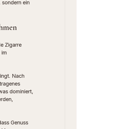
 sondern ein 
ahmen
e Zigarre 
 im 
ingt. Nach 
etragenes 
was dominiert, 
rden, 
 dass Genuss 