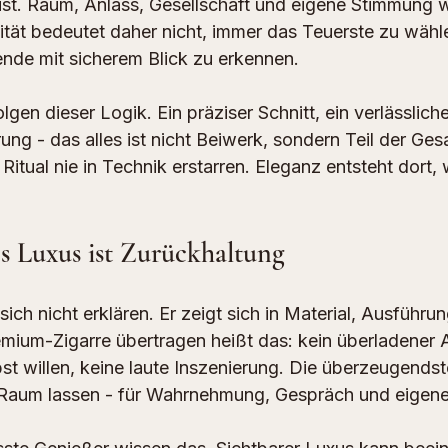
 ist. Raum, Anlass, Gesellschaft und eigene Stimmung w
tät bedeutet daher nicht, immer das Teuerste zu wähle
nde mit sicherem Blick zu erkennen.
olgen dieser Logik. Ein präziser Schnitt, ein verlässlich
g - das alles ist nicht Beiwerk, sondern Teil der Gesa
Ritual nie in Technik erstarren. Eleganz entsteht dort,
s Luxus ist Zurückhaltung
ch nicht erklären. Er zeigt sich in Material, Ausführu
mium-Zigarre übertragen heißt das: kein überladener Au
bst willen, keine laute Inszenierung. Die überzeugendst
e Raum lassen - für Wahrnehmung, Gespräch und eigen