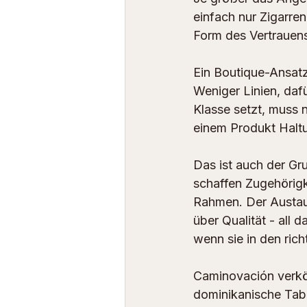
einfach nur Zigarre
Form des Vertrauens
Ein Boutique-Ansatz 
Weniger Linien, dafü
Klasse setzt, muss n
einem Produkt Halt
Das ist auch der Gr
schaffen Zugehörigke
Rahmen. Der Austaus
über Qualität - all 
wenn sie in den rich
Caminovación
 verk
dominikanische Taba