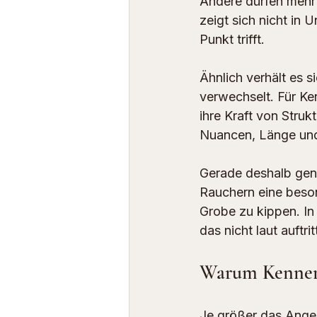
Andere dürfen mehr 
zeigt sich nicht in U
Punkt trifft.
Ähnlich verhält es s
verwechselt. Für Ken
ihre Kraft von Struk
Nuancen, Länge und 
Gerade deshalb geni
Rauchern eine beson
Grobe zu kippen. In 
das nicht laut auftr
Warum Kenner 
Je größer das Angeb