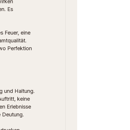
irken 
n. Es 
es Feuer, eine 
mtqualität. 
 wo Perfektion 
ng und Haltung. 
ftritt, keine 
en Erlebnisse 
e Deutung.