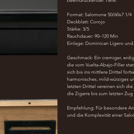
beeindruckender Tiefe.
Format: Salomone 50/60x7 1/4
Deckblatt: Corojo
Stärke: 3/5
Rauchdauer: 90–120 Min
Einlage: Dominican Ligero un
Geschmack: Ein cremiger, erdig
die vom Vuelta-Abajo-Filler sta
sich bis ins mittlere Drittel for
harmonisches, mild-würziges un
letzten Drittel vereinen sich 
die Zigarre bis zum letzten Zu
Empfehlung: Für besondere Anl
und die Komplexität einer Sal
Anzahl