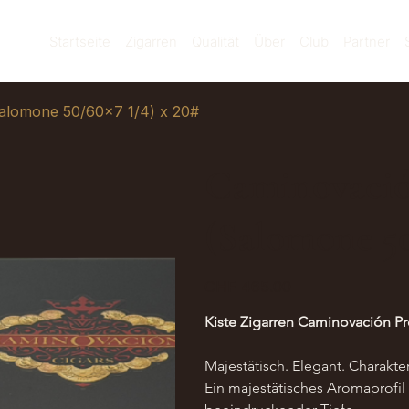
Startseite
Zigarren
Qualität
Über
Club
Partner
Salomone 50/60x7 1/4) x 20#
Caminovació
(Salomone 50
Preis
CHF 465.00
Kiste Zigarren Caminovación P
Majestätisch. Elegant. Charakter
Ein majestätisches Aromaprofil 