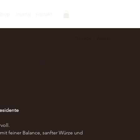
Shop
Journal
Kontakt
Zurück
Weiter
n Presidente
/60x7 1/4) x 20#
residente
voll.
mit feiner Balance, sanfter Würze und 