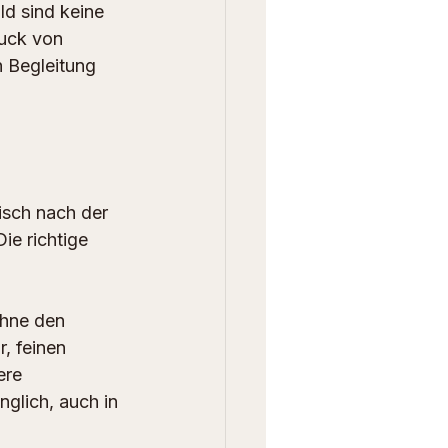
ld sind keine 
ruck von 
 Begleitung 
isch nach der 
ie richtige 
ohne den 
, feinen 
ere 
glich, auch in 