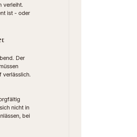
 verleiht. 
t ist - oder 
et
Abend. Der 
 müssen 
 verlässlich. 
orgfältig 
ich nicht in 
lässen, bei 