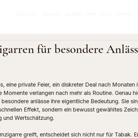
Startseite
Zigarren
Qualität
Über
Club
Partner
garren für besondere Anläss
rnen bewertet.
, eine private Feier, ein diskreter Deal nach Monaten i
 Momente verlangen nach mehr als Routine. Genau hier
 besondere anlässe ihre eigentliche Bedeutung. Sie sin
schnellen Effekt, sondern ein bewusst gewähltes Zeic
g und Wertschätzung.
zigarre greift, entscheidet sich nicht nur für Tabak. E