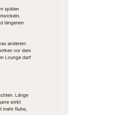
em späten 
twickeln. 
nd längerem 
twas anderem 
 wirken vor dem 
en Lounge darf 
achten. Länge 
arre wirkt 
st mehr Ruhe, 