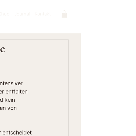
Shop
Journal
Kontakt
e
ntensiver 
 entfalten 
d kein 
hen von 
r entscheidet 