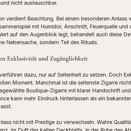
t und nicht austauschbar.
on verdient Beachtung. Bei einem besonderen Anlass w
sammenspiel mit Humidor, Anschnitt, Feuerquelle und de
ert auf den Augenblick legt, behandelt auch diese Deta
ine Nebensache, sondern Teil des Rituals.
en Exklusivität und Zugänglichkeit
rführen dazu, nur auf Seltenheit zu setzen. Doch Exklu
roßen Moment. Manchmal ist die seltenste Zigarre nicht
sgewählte Boutique-Zigarre mit klarer Handschrift und
nce kann mehr Eindruck hinterlassen als ein bekannte
asst.
nlass nicht mit Prestige zu verwechseln. Wahre Qualität w
tenz, im Duft des kalten Deckblatts, in der Ruhe des A