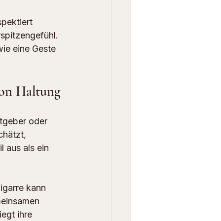
pektiert 
spitzengefühl. 
wie eine Geste 
von Haltung
tgeber oder 
chätzt, 
 aus als ein 
igarre kann 
meinsamen 
egt ihre 