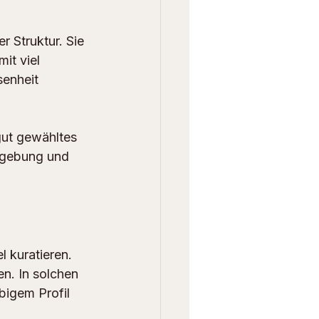
r Struktur. Sie 
t viel 
enheit 
gut gewähltes 
mgebung und 
 kuratieren. 
en. In solchen 
bigem Profil 