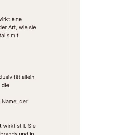
irkt eine 
r Art, wie sie 
ils mit 
sivität allein 
 die 
 
r Name, der 
irkt still. Sie 
bbrands und in 